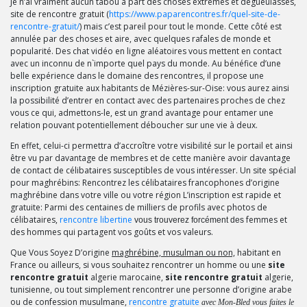
Je n’ai vraiment aucun tabou à part des choses extrêmes et dégueulasses,
site de rencontre
gratuit (
https://www.paparencontres.fr/quel-site-de-
rencontre-gratuit/
) mais c’est pareil pour tout le monde. Cette côté est
annulée par des choses et aire, avec quelques rafales de monde et
popularité. Des chat vidéo en ligne aléatoires vous mettent en contact
avec un inconnu de n`importe quel pays du monde. Au bénéfice d’une
belle expérience dans le domaine des rencontres, il propose une
inscription gratuite aux habitants de Mézières-sur-Oise: vous aurez ainsi
la possibilité d’entrer en contact avec des partenaires proches de chez
vous ce qui, admettons-le, est un grand avantage pour entamer une
relation pouvant potentiellement déboucher sur une vie à deux.
En effet, celui-ci permettra d’accroître votre visibilité sur le portail et ainsi
être vu par davantage de membres et de cette manière avoir davantage
de contact de célibataires susceptibles de vous intéresser. Un site spécial
pour maghrébins: Rencontrez les célibataires francophones d’origine
maghrébine dans votre ville ou votre région L’inscription est rapide et
gratuite: Parmi des centaines de milliers de profils avec photos de
célibataires,
rencontre libertine
femmes et
vous trouverez forcément des
des hommes qui partagent vos goûts et vos valeurs.
Que Vous Soyez D’origine
maghrébine, musulman ou non,
habitant en
France ou ailleurs, si vous souhaitez rencontrer un homme ou une
site
rencontre gratuit
algerie marocaine,
site rencontre gratuit
algerie,
tunisienne, ou tout simplement rencontrer une personne d’origine arabe
ou de confession musulmane,
rencontre gratuite
avec Mon-Bled vous faites le