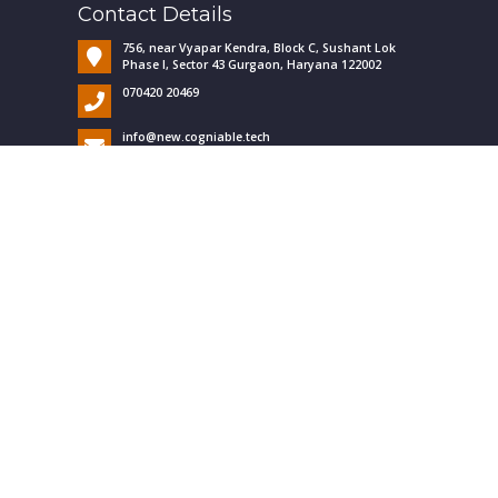
Contact Details
756, near Vyapar Kendra, Block C, Sushant Lok
Phase I, Sector 43 Gurgaon, Haryana 122002
070420 20469
info@new.cogniable.tech
Social Link
Useful Links
Home
Applied Behavior Analysis
Transitioning Into Adulthood
Contact Us