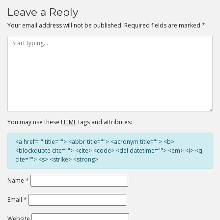
navigation
Leave a Reply
Your email address will not be published.
Required fields are marked
*
You may use these
HTML
tags and attributes:
<a href="" title=""> <abbr title=""> <acronym title=""> <b>
<blockquote cite=""> <cite> <code> <del datetime=""> <em> <i> <q
cite=""> <s> <strike> <strong>
Name
*
Email
*
Website